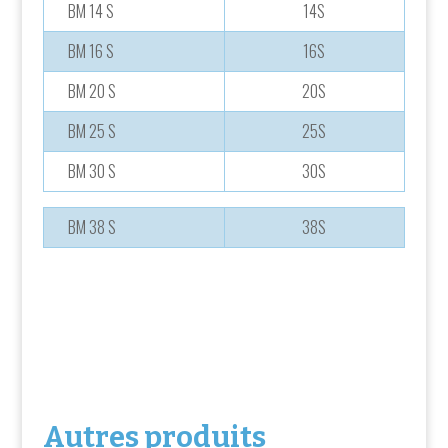
BM 14 S
14S
BM 16 S
16S
BM 20 S
20S
BM 25 S
25S
BM 30 S
30S
BM 38 S
38S
Autres produits