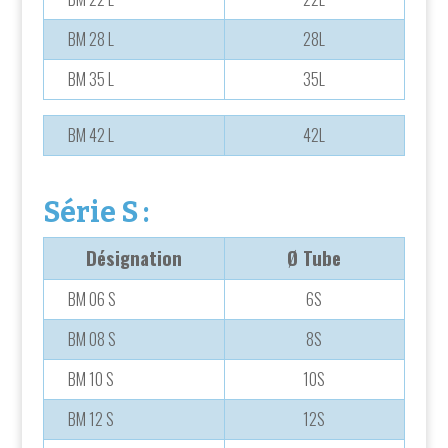
BM 28 L
28L
BM 35 L
35L
BM 42 L
42L
Série S :
Désignation
Ø Tube
BM 06 S
6S
BM 08 S
8S
BM 10 S
10S
BM 12 S
12S