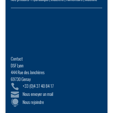
Contact
DSF Lyon
444 Rue des Jonchères
69730 Genay

+33 (0)4 37 40 84 17

Nous envoyer un mail

Nous rejoindre