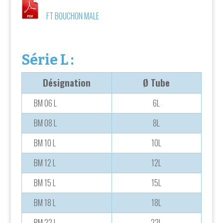
FT BOUCHON MALE
Série L :
Désignation
Ø Tube
BM 06 L
6L
BM 08 L
8L
BM 10 L
10L
BM 12 L
12L
BM 15 L
15L
BM 18 L
18L
BM 22 L
22L