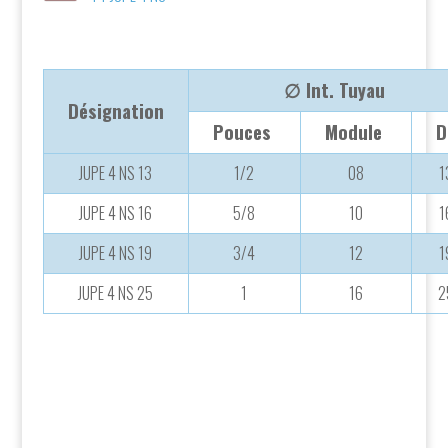
∅ Int. Tuyau
Désignation
Pouces
Module
D
JUPE 4 NS 13
1/2
08
1
JUPE 4 NS 16
5/8
10
1
JUPE 4 NS 19
3/4
12
1
JUPE 4 NS 25
1
16
2