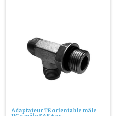
Adaptateur TE orientable mâle
JIC x mâle SAE + or