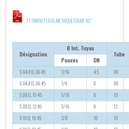
FT EMBOUT LISSE METRIQUE COUDE 45°
Ø Int. Tuyau
Désignation
Tube
Pouces
DN
S 04,8 EL 06 45
3/16
4,5
06
S 04,8 EL 06 45
1/4
6
08
S 08 EL 10 45
5/16
8
10
S 08 EL 12 45
5/16
8
12
S 10 EL 10 45
3/8
10
10