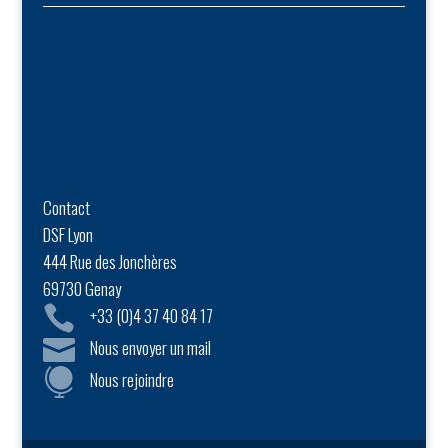
Contact
DSF Lyon
444 Rue des Jonchères
69730 Genay

+33 (0)4 37 40 84 17

Nous envoyer un mail

Nous rejoindre