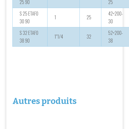
25 90
25
S 25 ETAFO
42×200-
1
25
30 90
30
S 32 ETAFO
52×200-
1″1/4
32
38 90
38
Autres produits