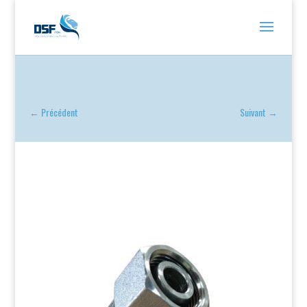
←
Précédent
Suivant
→