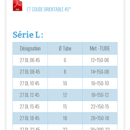
FT COUDE ORIENTABLE 45°
Série L :
Désignation
Ø Tube
Met -TUBE
27 DL 06 45
6
12×150-06
27 DL 08 45
8
14×150-08
27 DL 10 45
10
16×150-10
27 DL 12 45
12
18×150-12
27 DL 15 45
15
22×150-15
27 DL 18 45
18
26×150-18
27 DL 22 45
22
30×200-22