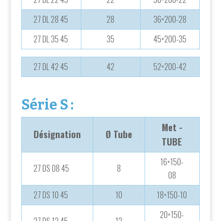
27 DL 28 45
28
36×200-28
27 DL 35 45
35
45×200-35
27 DL 42 45
42
52×200-42
Série S :
Met -
Désignation
Ø Tube
TUBE
16×150-
27 DS 08 45
8
08
27 DS 10 45
10
18×150-10
20×150-
27 DS 12 45
12